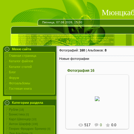
Мюнцкаб
Пятница, 07.08.2026, 15:00
Меню сайта
Фотографий:
160
| Альбомов:
8
Главная страница
Новые фотографии
Каталог файлов
Каталог статей
Фотография 16
Блог
Форум
Фотоальбомы
06.04.2012
Гостевая книга
Фельдмаршал князь Альфред
Кандид Фердинанд цу Виндишгрец.
Категории раздела
Бронза. 1854
Рубли
GrossusBasilevs
[18]
Бонистика
[0]
Карл Швенцер
[10]
Антон Шарфф
[106]
517
0
0.0
Генрих-Фридрих Бремер
[6]
Лея Альборн
[3]