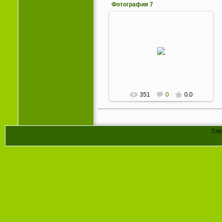
Фотография 7
06.04.2012
60-летие Йоганнеса Брамса.
Серебро. 1893
GrossusBasilevs
351
0
0.0
Cop
Бесп