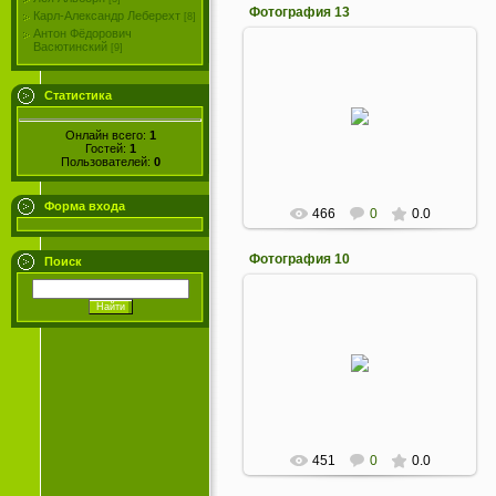
Фотография 13
Карл-Александр Леберехт
[8]
Антон Фёдорович
Васютинский
[9]
06.04.2012
Австрийский художник и
Статистика
президент Венской ассоциации
художников Карл Евгений Феликс.
Онлайн всего:
1
Бронза. 1890
Гостей:
1
Пользователей:
0
GrossusBasilevs
Форма входа
466
0
0.0
Фотография 10
Поиск
06.04.2012
Усилия Пауля Крюгера привлечь
европейские страны на помочь
его народу. Серебро. 1900
GrossusBasilevs
451
0
0.0