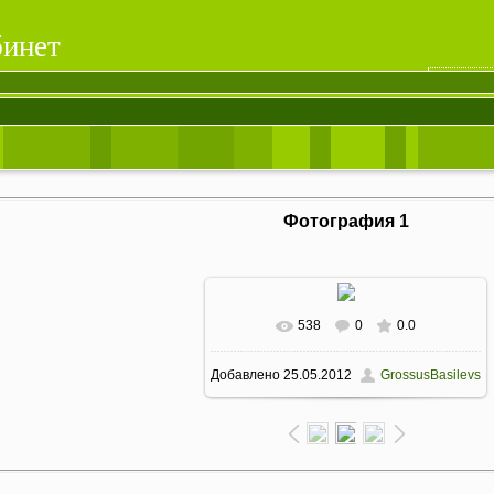
инет
Фотография 1
538
0
0.0
В реальном размере
924x455
/
Добавлено
25.05.2012
GrossusBasilevs
100.5Kb