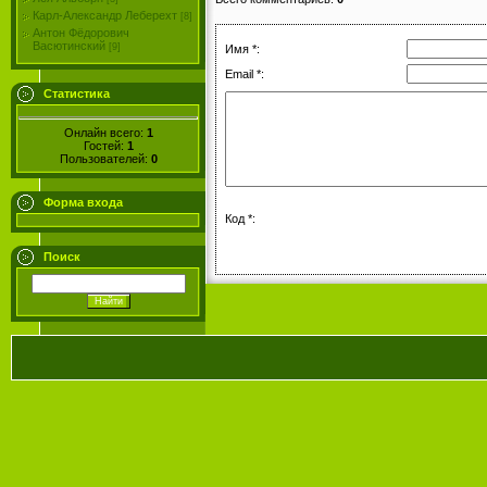
Карл-Александр Леберехт
[8]
Антон Фёдорович
Васютинский
[9]
Имя *:
Email *:
Статистика
Онлайн всего:
1
Гостей:
1
Пользователей:
0
Форма входа
Код *:
Поиск