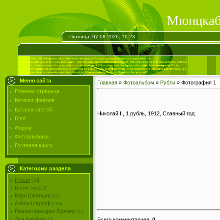
Мюнцкаб
Пятница, 07.08.2026, 10:23
Меню сайта
Главная
»
Фотоальбом
»
Рубли
» Фотография 1
Главная страница
Каталог файлов
Каталог статей
Николай II, 1 рубль, 1912, Славный год.
Блог
Форум
Фотоальбомы
Гостевая книга
Категории раздела
Рубли
[18]
Бонистика
[0]
Карл Швенцер
[10]
Антон Шарфф
[106]
Генрих-Фридрих Бремер
[6]
Лея Альборн
Всего комментариев
:
0
[3]